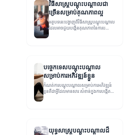
វិធីសាស្ត្របណ្តុះបណ្តាលជា
ច្រើនសម្រាប់គុណភាពល្អ
អត្ថបទនេះបង្ហាញពីវិធីសាស្ត្របណ្តុះបណ្តាល
ដែលអាចជួយបង្កើនគុណភាពនៃការបណ្តុះ
បណ្តាលនៅក្នុងវិស័យនានា។
បច្ចេកទេសបណ្តុះបណ្តាល
សម្រាប់ការអភិវឌ្ឍន៍ខ្លួន
កំណត់ការបណ្តុះបណ្តាលសម្រាប់ការអភិវឌ្ឍន៍
ខ្លួនគឺជាអ្វីដែលមានសារៈសំខាន់ក្នុងការបង្កើត
ភាពរឹងមាំ។ អត្ថបទនេះនឹងបង្ហាញពីបច្ចេកទេស
និងយុទ្ធសាស្ត្រដែលអាចជួយអ្នកអភិវឌ្ឍន៍ខ្លួនឱ្យ
មានជោគជ័យ។
យុទ្ធសាស្ត្របណ្តុះបណ្តាលដ៏