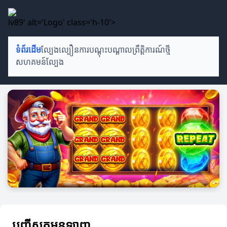
lv89' alt='Logo' class='h-10'>
ទំព័រដើម
ល្បែងល្បឿន
ការបណ្តុះបណ្តាល
ព្រឹត្តិការណ៍ថ្មី
សហគមន៍ល្បែង
បញ្ជីស្លុតអនឡាញ