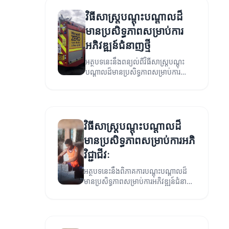
វិធីសាស្ត្របណ្តុះបណ្តាលដ៏
មានប្រសិទ្ធភាពសម្រាប់ការ
អភិវឌ្ឍន៍ជំនាញថ្មី
អត្ថបទនេះនឹងពន្យល់ពីវិធីសាស្ត្របណ្តុះ
បណ្តាលដ៏មានប្រសិទ្ធភាពសម្រាប់ការ
អភិវឌ្ឍន៍ជំនាញថ្មី។
វិធីសាស្ត្របណ្តុះបណ្តាលដ៏
មានប្រសិទ្ធភាពសម្រាប់ការអភិ
វិជ្ជាជីវៈ
អត្ថបទនេះនឹងពិភាគការបណ្តុះបណ្តាលដ៏
មានប្រសិទ្ធភាពសម្រាប់ការអភិវឌ្ឍន៍ជំនាញ
និងកសាងសមត្ថភាពថ្មីៗ។