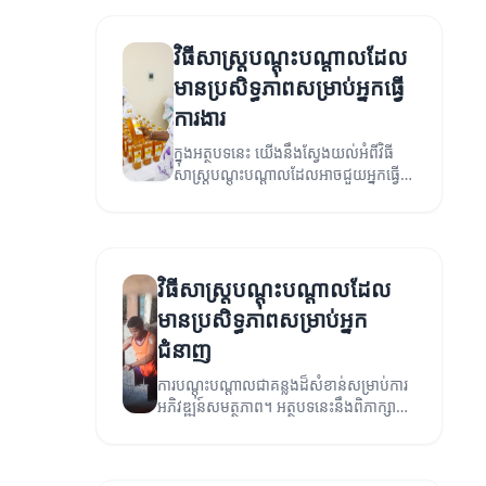
វិធីសាស្ត្របណ្តុះបណ្តាលដែល
មានប្រសិទ្ធភាពសម្រាប់អ្នកធ្វើ
ការងារ
ក្នុងអត្ថបទនេះ យើងនឹងស្វែងយល់អំពីវិធី
សាស្ត្របណ្តុះបណ្តាលដែលអាចជួយអ្នកធ្វើ
ការងារ ធ្វើឱ្យមានប្រសិទ្ធភាពកាន់តែល្អ។
វិធីសាស្ត្របណ្តុះបណ្តាលដែល
មានប្រសិទ្ធភាពសម្រាប់អ្នក
ជំនាញ
ការបណ្តុះបណ្តាលជាគន្លងដ៏សំខាន់សម្រាប់ការ
អភិវឌ្ឍន៍សមត្ថភាព។ អត្ថបទនេះនឹងពិភាក្សា
អំពីវិធីសាស្ត្របណ្តុះបណ្តាលដែលមាន
ប្រសិទ្ធភាពដែលអាចជួយអ្នកក្នុងការកសាង
ជំនាញរបស់គាត់។