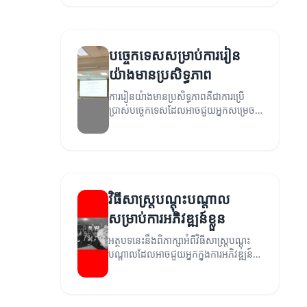
បច្ចេកទេសសម្រាប់ការរៀន
យ៉ាងមានប្រសិទ្ធភាព
ការរៀនយ៉ាងមានប្រសិទ្ធភាពគឺជាការប្រើ
ប្រាស់បច្ចេកទេសដែលអាចជួយអ្នកសម្រេច
បាននូវគោលបំណងនៃការបណ្តុះបណ្តាល។
វិធីសាស្ត្របណ្តុះបណ្តាល
សម្រាប់ការអភិវឌ្ឍន៍ខ្លួន
អត្ថបទនេះនឹងពិភាក្សាអំពីវិធីសាស្ត្របណ្តុះ
បណ្តាលដែលអាចជួយអ្នកក្នុងការអភិវឌ្ឍន៍
ខ្លួនតាមរយៈការប្រើប្រាស់យុទ្ធសាស្ត្រនានា។