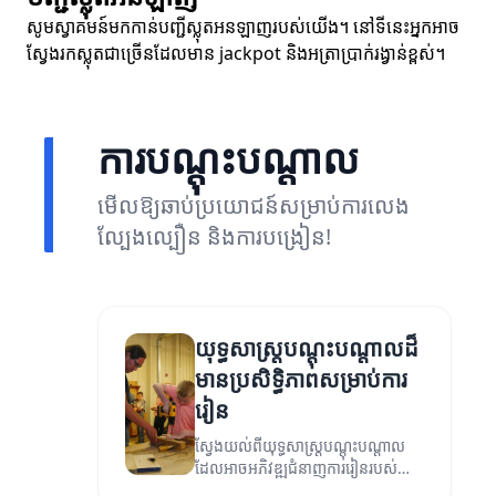
សូមស្វាគមន៍មកកាន់បញ្ជីស្លុតអនឡាញរបស់យើង។ នៅទីនេះអ្នកអាច
ស្វែងរកស្លុតជាច្រើនដែលមាន jackpot និងអត្រាប្រាក់រង្វាន់ខ្ពស់។
ការបណ្តុះបណ្តាល
មើលឱ្យឆាប់ប្រយោជន៍សម្រាប់ការលេង
ល្បែងល្បឿន និងការបង្រៀន!
យុទ្ធសាស្ត្របណ្តុះបណ្តាលដ៏
មានប្រសិទ្ធិភាពសម្រាប់ការ
រៀន
ស្វែងយល់ពីយុទ្ធសាស្ត្របណ្តុះបណ្តាល
ដែលអាចអភិវឌ្ឍជំនាញការរៀនរបស់
អ្នក។