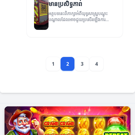
មានប្រសិទ្ធភាព
អត្ថបទនេះពិភាក្សាអំពីយុទ្ធសាស្ត្របណ្តុះ
បណ្តាលដែលអាចជួយប្រសើរឡើងការ
អភិវឌ្ឍន៍ជំនាញនិងសមត្ថភាពរបស់អ្នក។
1
2
3
4