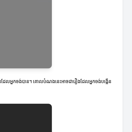
ៀនដែលអ្នកចង់បាន។ គោលបំណងនេះអាចជារឿងដែលអ្នកចង់បង្កើន