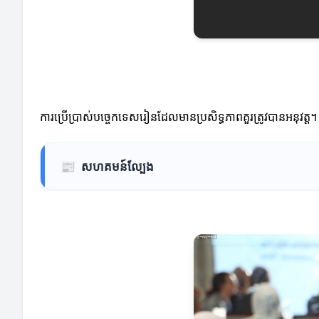
ការប្រើប្រាស់បច្ចេកទេសរៀនដែលមានប្រសិទ្ធភាពគួរត្រូវបានអនុវត្
📰
សហគមន៍ល្បែង