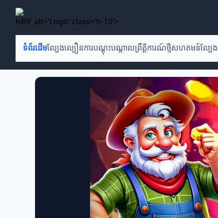
lv89' alt='Logo' class='h-10'>
ទំព័រដើម
ល្បែងល្បឿន
ការបណ្តុះបណ្តាល
ព្រឹត្តិការណ៍ថ្មី
សហគមន៍ល្បែង