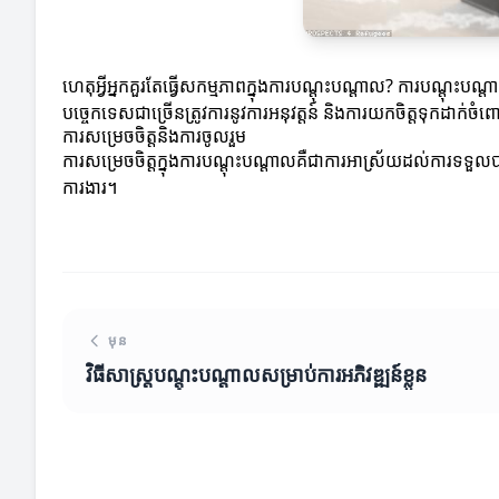
ហេតុអ្វីអ្នកគួរតែធ្វើសកម្មភាពក្នុងការបណ្តុះបណ្តាល? ការបណ្តុះប
បច្ចេកទេសជាច្រើនត្រូវការនូវការអនុវត្តន៍ និងការយកចិត្តទុកដាក់
ការសម្រេចចិត្តនិងការចូលរួម
ការសម្រេចចិត្តក្នុងការបណ្តុះបណ្តាលគឺជាការអាស្រ័យដល់ការទទួលបាន
ការងារ។
មុន
វិធីសាស្ត្របណ្តុះបណ្តាលសម្រាប់ការអភិវឌ្ឍន៍ខ្លួន