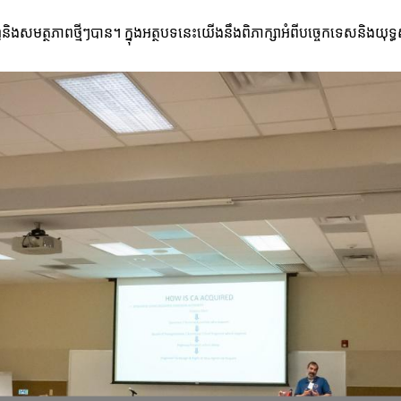
ងសមត្ថភាពថ្មីៗបាន។ ក្នុងអត្ថបទនេះយើងនឹងពិភាក្សាអំពីបច្ចេកទេសនិងយុទ្ធ