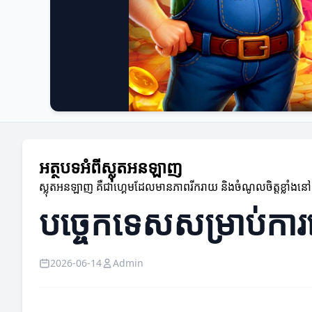
អត្ថបទអំពីស្លុតអនឡាញ
ស្លុតអនឡាញ គឺជាហ្គេមដែលមានភាពរីករាយ និងចំណូលចិត្តខ្លាំង
បច្ចេកទេសសម្រាប់ការ
2026-06-14
Admin