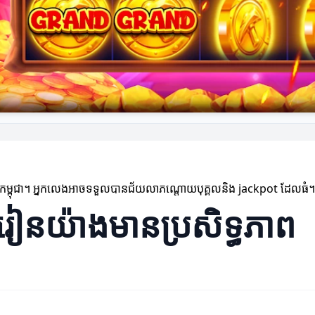
នៅកម្ពុជា។ អ្នកលេងអាចទទួលបានជ័យលាភណ្តោយបុគ្គលនិង jackpot ដែលធំ។
រៀនយ៉ាងមានប្រសិទ្ធភាព