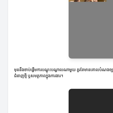
មុននឹងចាប់ផ្តើមការបណ្តុះបណ្តាលណាមួយ គួរតែមានគោលបំណងច
ជំនាញថ្មី ឬសមត្ថភាពក្នុងការងារ។