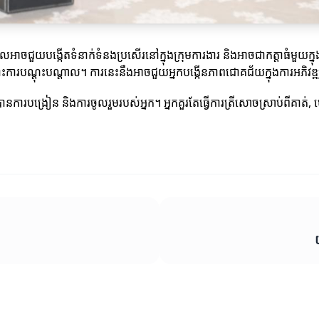
ណ្តាលអាចជួយបង្កើតទំនាក់ទំនងប្រសើរនៅក្នុងក្រុមការងារ និងអាចជាកត្តាធំមួយក
ចំពោះការបណ្តុះបណ្តាល។ ការនេះនឹងអាចជួយអ្នកបង្កើនភាពជោគជ័យក្នុងការអភិវឌ
ការបង្រៀន និងការចូលរួមរបស់អ្នក។ អ្នកគួរតែធ្វើការត្រីសោចស្រាប់ពីគាត់, ហ