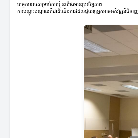
បច្ចេកទេសសម្រាប់ការរៀនយ៉ាងមានប្រសិទ្ធភាព
ការបណ្តុះបណ្តាលគឺជាដំណើរការដែលជួយឲ្យអ្នកអាចអភិវឌ្ឍន៍ជំនាញនិ