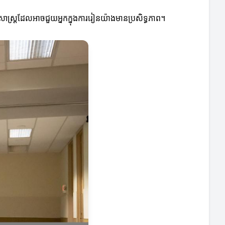
សាស្រ្តដែលអាចជួយអ្នកក្នុងការរៀនយ៉ាងមានប្រសិទ្ធភាព។