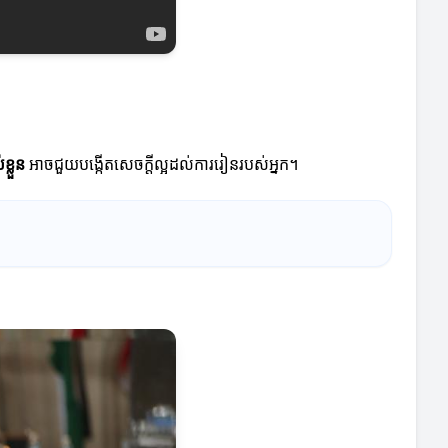
ខ្លួន
អាចជួយបង្កើតសេចក្តីល្អដល់ការរៀនរបស់អ្នក។