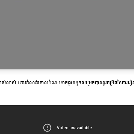
្បាស់លាស់។ ការកំណត់គោលបំណងអាចជួយអ្នកសម្រេចបាននូវកម្រិតនៃការរ