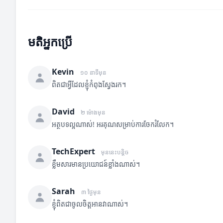
មតិអ្នកប្រើ
Kevin
១០ នាទីមុន
ពិតជាអ្វីដែលខ្ញុំកំពុងស្វែងរក។
David
២ ម៉ោងមុន
អត្ថបទល្អណាស់! អរគុណសម្រាប់ការចែករំលែក។
TechExpert
មុននេះបន្តិច
ខ្លឹមសារមានប្រយោជន៍ខ្លាំងណាស់។
Sarah
៣ ថ្ងៃមុន
ខ្ញុំពិតជាចូលចិត្តអានវាណាស់។