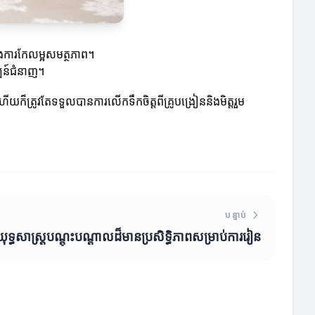
្នុងការកែលម្អសមត្ថភាព។
្ឍន៍ជំនាញ។
ើយក៏ត្រូវតែទទួលបានការលើកទឹកចិត្តពីគ្រូបង្រៀននិងមិត្តរួម
បន្ទាប់
យុទ្ធសាស្ត្របណ្តុះបណ្តាលដ៏មានប្រសិទ្ធិភាពសម្រាប់ការរៀន