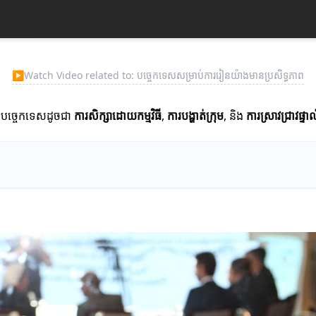
▶
Watch Video related to: បច្ចេកទេសសម្រាប់ការរៀនយ៉ាងមានប្រសិទ្ធភាព
ត។ បច្ចេកទេសដូចជា
ការសិក្សា​ដោយ​កម្មវិធី
,
ការបង្ហាត់ក្រុម
, និង
ការស្រាវជ្រាវផ្ទាល់