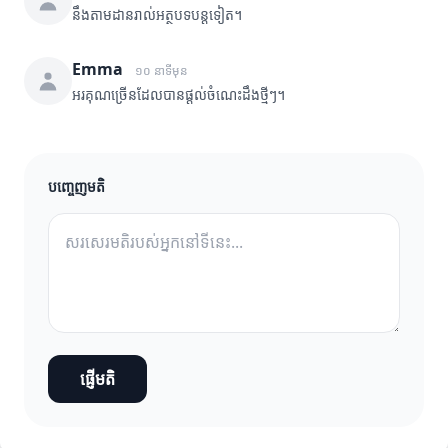
នឹងតាមដានរាល់អត្ថបទបន្តទៀត។
Emma
១០ នាទីមុន
អរគុណច្រើនដែលបានផ្តល់ចំណេះដឹងថ្មីៗ។
បញ្ចេញមតិ
ផ្ញើមតិ