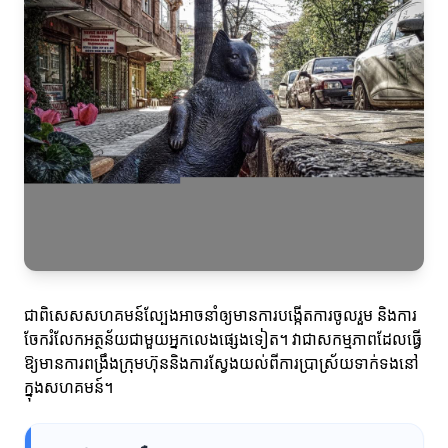
ជាពិសេសសហគមន៍ល្បែងអាចនាំឲ្យមានការបង្កើតការចូលរួម និងការ
ចែករំលែកអត្ថន័យជាមួយអ្នកលេងផ្សេងទៀត។ វាជាសកម្មភាពដែលធ្វើ
ឱ្យមានការពង្រឹងក្រុមហ៊ុននិងការស្វែងយល់ពីការប្រាស្រ័យទាក់ទងនៅ
ក្នុងសហគមន៍។