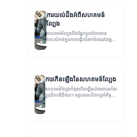
ការយល់ដឹងអំពីសហគមន៍
ល្បែង
សហគមន៍ល្បែងគឺជាផ្នែកមួយដែលមាន
សារៈសំខាន់ក្នុងការបង្កើតទំនាក់ទំនងរវាងអ្នក
លេង។ អត្ថបទនេះនឹងពន្យល់អំពីសហគមន៍
ល្បែង និងតួនាទីរបស់វា។
ការកើនឡើងនៃសហគមន៍ល្បែង
សហគមន៍ល្បែងកំពុងកើនឡើងយ៉ាងឆាប់រហ័ស
ក្នុងពិភពឌីជីថល។ អត្ថបទនេះពិភាក្សាអំពីមូល
ហេតុដែលធ្វើឲ្យសហគមន៍នេះកើនឡើង និងវិធី
សាស្ត្រដែលអ្នកអាចចូលរួមបាន។