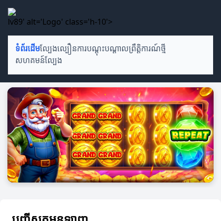
lv89' alt='Logo' class='h-10'>
ទំព័រដើម
ល្បែងល្បឿន
ការបណ្តុះបណ្តាល
ព្រឹត្តិការណ៍ថ្មី
សហគមន៍ល្បែង
បញ្ជីស្លុតអនឡាញ