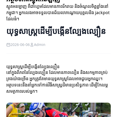
ស្លុតអនឡាញ គឺជាហ្គេមដែលមានភាពរីករាយ និងចំណូលចិត្តខ្លាំងនៅ
កម្ពុជា។ អ្នកលេងអាចទទួលបានជ័យលាភណ្តោយបុគ្គលនិង jackpot
ដែលធំ។
យុទ្ធសាស្ត្រដើម្បីបង្កើនល្បែងល្បឿន
2026-06-06
Admin
យុទ្ធសាស្ត្រដើម្បីបង្កើនល្បែងល្បឿន
នៅក្នុងពិភពនៃល្បែងល្បឿន ដែលមានភាពលឿន និងសកម្មភាពគ្រប់
គ្រងយ៉ាងច្រើន អ្នកត្រូវតែមានយុទ្ធសាស្ត្រដែលអាចជួយអ្នកឈ្នះ។
អត្ថបទនេះនឹងនាំអ្នកទៅកាន់វិធីសាស្ត្រដ៏មានប្រសិទ្ធភាព ដើម្បីកែលម្អ
សមត្ថភាពរបស់អ្នក។