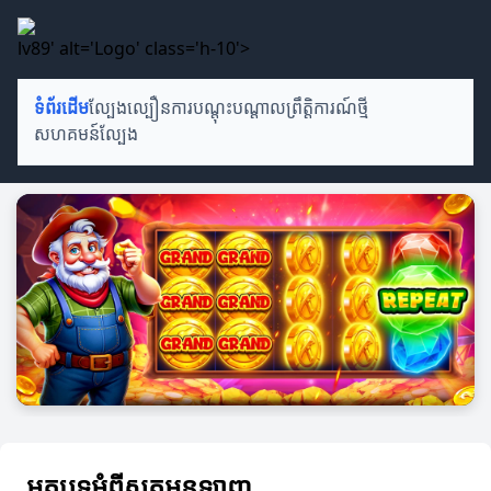
lv89' alt='Logo' class='h-10'>
ទំព័រដើម
ល្បែងល្បឿន
ការបណ្តុះបណ្តាល
ព្រឹត្តិការណ៍ថ្មី
សហគមន៍ល្បែង
អត្ថបទអំពីស្លុតអនឡាញ