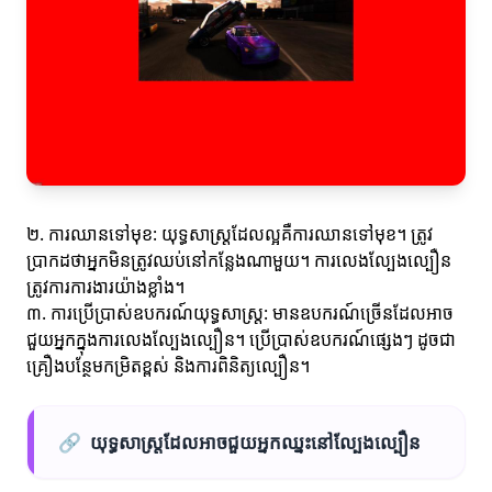
២. ការឈានទៅមុខ: យុទ្ធសាស្ត្រដែលល្អគឺការឈានទៅមុខ។ ត្រូវ
ប្រាកដថាអ្នកមិនត្រូវឈប់នៅកន្លែងណាមួយ។ ការលេងល្បែងល្បឿន
ត្រូវការការងារយ៉ាងខ្លាំង។
៣. ការប្រើប្រាស់ឧបករណ៍យុទ្ធសាស្ត្រ: មានឧបករណ៍ច្រើនដែលអាច
ជួយអ្នកក្នុងការលេងល្បែងល្បឿន។ ប្រើប្រាស់ឧបករណ៍ផ្សេងៗ ដូចជា
គ្រឿងបន្ថែមកម្រិតខ្ពស់ និងការពិនិត្យល្បឿន។
🔗
យុទ្ធសាស្ត្រដែលអាចជួយអ្នកឈ្នះនៅល្បែងល្បឿន