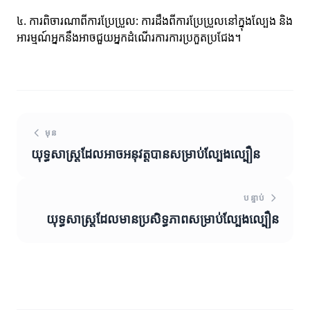
៤. ការពិចារណាពីការប្រែប្រួល: ការដឹងពីការប្រែប្រួលនៅក្នុងល្បែង និង
អារម្មណ៍អ្នកនឹងអាចជួយអ្នកដំណើរការការប្រកួតប្រជែង។
មុន
យុទ្ធសាស្ត្រដែលអាចអនុវត្តបានសម្រាប់ល្បែងល្បឿន
បន្ទាប់
យុទ្ធសាស្ត្រដែលមានប្រសិទ្ធភាពសម្រាប់ល្បែងល្បឿន