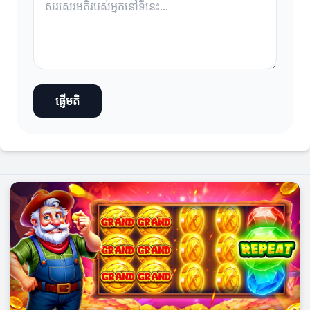
ផ្ញើមតិ