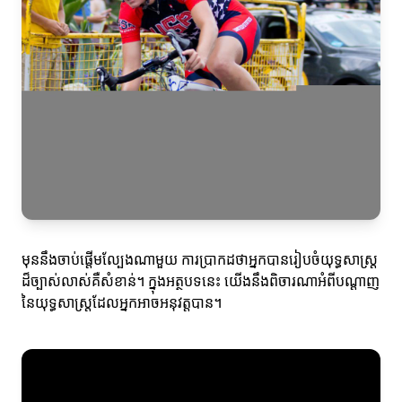
មុននឹងចាប់ផ្តើមល្បែងណាមួយ ការប្រាកដថាអ្នកបានរៀបចំយុទ្ធសាស្ត្រ
ដ៏ច្បាស់លាស់គឺសំខាន់។ ក្នុងអត្ថបទនេះ យើងនឹងពិចារណាអំពីបណ្ដាញ
នៃយុទ្ធសាស្ត្រដែលអ្នកអាចអនុវត្តបាន។