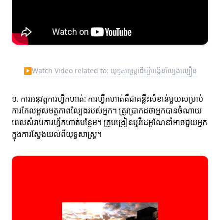
▶
Watch Video related to: យុទ្ធសាស្ត្រដើម្បីបង្កើនល្បែងល្បឿន
១. ការអនុវត្តការហ្វឹកហាត់: ការហ្វឹកហាត់គឺជាគន្លឹះសំខាន់មួយសម្រាប់
ការកែលម្អសមត្ថភាពល្បែងរបស់អ្នក។ ត្រូវប្រាកដថាអ្នកបានចំណាយ
ពេលសំរាប់ការហ្វឹកហាត់បន្ថែម។ គ្រូបង្រៀនឬវីដេអូណែនាំអាចជួយអ្នក
ក្នុងការស្វែងយល់ពីយុទ្ធសាស្ត្រ។