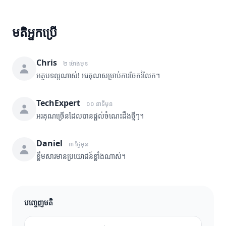
មតិអ្នកប្រើ
Chris
២ ម៉ោងមុន
អត្ថបទល្អណាស់! អរគុណសម្រាប់ការចែករំលែក។
TechExpert
១០ នាទីមុន
អរគុណច្រើនដែលបានផ្តល់ចំណេះដឹងថ្មីៗ។
Daniel
៣ ថ្ងៃមុន
ខ្លឹមសារមានប្រយោជន៍ខ្លាំងណាស់។
បញ្ចេញមតិ