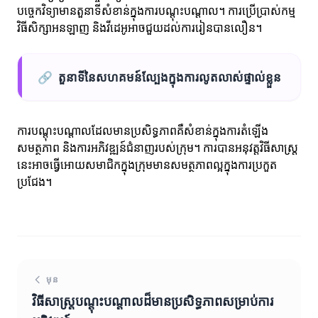
បច្ចេកវិទ្យាមានតួនាទីសំខាន់ក្នុងការបណ្តុះបណ្តាល។ ការប្រើប្រាស់កម្ម
វិធីសិក្សាអនឡាញ និងវីដេអូអាចជួយដល់ការរៀនបានលឿន។
🔗
តួនាទីនៃសហគមន៍ល្បែងក្នុងការលូតលាស់ផ្ទាល់ខ្លួន
ការបណ្តុះបណ្តាលដែលមានប្រសិទ្ធភាពគឺសំខាន់ក្នុងការតំឡើង
សមត្ថភាព និងការអភិវឌ្ឍន៍ជំនាញរបស់ក្រុម។ ការបានអនុវត្តវិធីសាស្ត្រ
នេះអាចធ្វើអោយសមាជិកក្នុងក្រុមមានសមត្ថភាពល្អក្នុងការប្រកួត
ប្រជែង។
មុន
វិធីសាស្ត្របណ្តុះបណ្តាលដ៏មានប្រសិទ្ធភាពសម្រាប់ការ