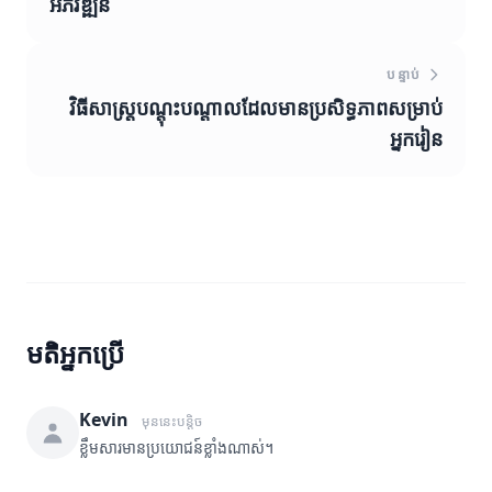
អភិវឌ្ឍន៍
បន្ទាប់
វិធីសាស្ត្របណ្តុះបណ្តាលដែលមានប្រសិទ្ធភាពសម្រាប់
អ្នករៀន
មតិអ្នកប្រើ
Kevin
មុននេះបន្តិច
ខ្លឹមសារមានប្រយោជន៍ខ្លាំងណាស់។