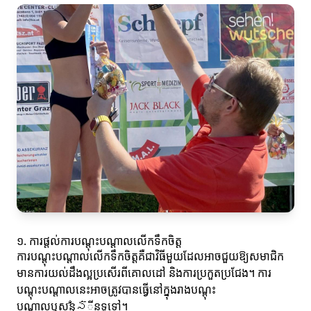
១. ការផ្តល់ការបណ្តុះបណ្តាលលើកទឹកចិត្ត
ការបណ្តុះបណ្តាលលើកទឹកចិត្តគឺជាវិធីមួយដែលអាចជួយឱ្យសមាជិក
មានការយល់ដឹងល្អប្រសើរពីគោលដៅ និងការប្រកួតប្រជែង។ ការ
បណ្តុះបណ្តាលនេះអាចត្រូវបានធ្វើនៅក្នុងរាងបណ្តុះ
បណ្តាលឬសន្នిస៊ីនទូទៅ។