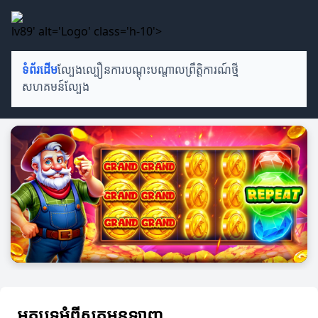
lv89' alt='Logo' class='h-10'>
ទំព័រដើម
ល្បែងល្បឿន
ការបណ្តុះបណ្តាល
ព្រឹត្តិការណ៍ថ្មី
សហគមន៍ល្បែង
អត្ថបទអំពីស្លុតអនឡាញ