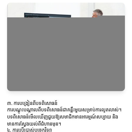
៣. ការបង្រៀនពីបទពិសោធន៍
ការបណ្តុះបណ្តាលពីបទពិសោធន៍ជាគន្លឹះមួយសម្រាប់ការលូតលាស់។
បទពិសោធន៍មើលឃើញជួយឱ្យសមាជិកមានអារម្មណ៍សប្បាយ និង
មានការស្វែងយល់ពីជំហានមុន។
៤. ការប្រើប្រាស់បច្ចេកវិទ្យា