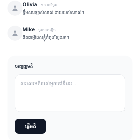
Olivia
១០ នាទីមុន
ខ្លឹមសារច្បាស់លាស់ ងាយយល់ណាស់។
Mike
មុននេះបន្តិច
ពិតជាអ្វីដែលខ្ញុំកំពុងស្វែងរក។
បញ្ចេញមតិ
ផ្ញើមតិ