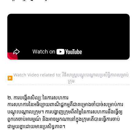
Watch Video related to: វិធីសាស្ត្របណ្តុះបណ្តាលប្រសិទ្ធិភាពសម្រាប់
▶
ក្រុម
២. ការបង្កើតសិល្បៈនៃការសហការ
ការសហការនៃអធិប្បាយពាណិជ្ជកម្មគឺជាគម្រោងចាំបាច់សម្រាប់ការ
បណ្តុះបណ្តាលក្រុម។ ការបង្ហាញក្រុមពីតម្លៃនៃការសហការនឹងធ្វើឲ្យ
ពួកគេចាប់អារម្មណ៍ និងអាចអ្នកណានៅក្នុងក្រុមតើបានធ្វើការចាប់
ជាមួយគ្នាដោយមានប្រសិទ្ធភាព។