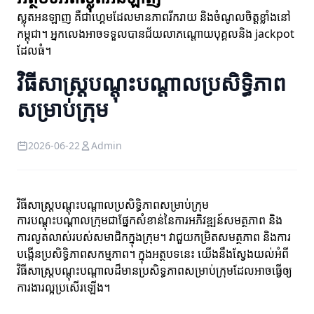
ស្លុតអនឡាញ គឺជាហ្គេមដែលមានភាពរីករាយ និងចំណូលចិត្តខ្លាំងនៅ
កម្ពុជា។ អ្នកលេងអាចទទួលបានជ័យលាភណ្តោយបុគ្គលនិង jackpot
ដែលធំ។
វិធីសាស្ត្របណ្តុះបណ្តាលប្រសិទ្ធិភាព
សម្រាប់ក្រុម
2026-06-22
Admin
វិធីសាស្ត្របណ្តុះបណ្តាលប្រសិទ្ធិភាពសម្រាប់ក្រុម
ការបណ្តុះបណ្តាលក្រុមជាផ្នែកសំខាន់នៃការអភិវឌ្ឍន៍សមត្ថភាព និង
ការលូតលាស់របស់សមាជិកក្នុងក្រុម។ វាជួយកម្រិតសមត្ថភាព និងការ
បង្កើនប្រសិទ្ធិភាពសកម្មភាព។ ក្នុងអត្ថបទនេះ យើងនឹងស្វែងយល់អំពី
វិធីសាស្ត្របណ្តុះបណ្តាលដ៏មានប្រសិទ្ធភាពសម្រាប់ក្រុមដែលអាចធ្វើឲ្យ
ការងារល្អប្រសើរឡើង។