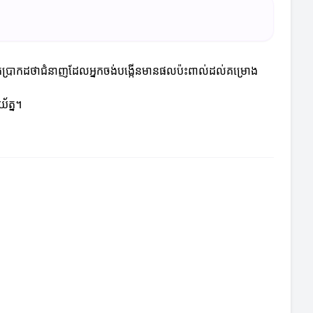
ពិតប្រាកដថាជំនាញដែលអ្នកចង់បង្កើនមានផលប៉ះពាល់ដល់គម្រោង
័ត្ន។