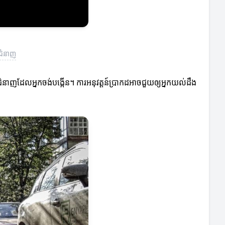
អជំនាញ
ុងជំនាញដែលអ្នកចង់បង្កើន។ ការអនុវត្តន៍ប្រាកដអាចជួយឲ្យអ្នកយល់ដឹង