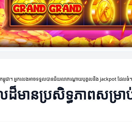
នៅកម្ពុជា។ អ្នកលេងអាចទទួលបានជ័យលាភណ្តោយបុគ្គលនិង jackpot ដែលធំ។
តាលដ៏មានប្រសិទ្ធភាពសម្រ