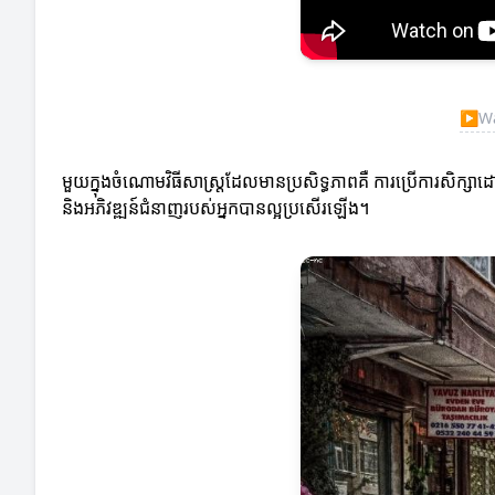
▶
Wa
មួយក្នុងចំណោមវិធីសាស្ត្រដែលមានប្រសិទ្ធភាពគឺ ការប្រើការសិក្សាដោ
និងអភិវឌ្ឍន៍ជំនាញរបស់អ្នកបានល្អប្រសើរឡើង។