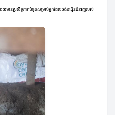
្រដែលមានប្រសិទ្ធភាពបំផុតសម្រាប់អ្នកដែលចង់បង្កើនជំនាញរបស់