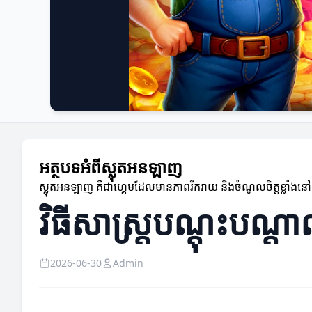
អត្ថបទអំពីស្លុតអនឡាញ
ស្លុតអនឡាញ គឺជាហ្គេមដែលមានភាពរីករាយ និងចំណូលចិត្តខ្លាំង
វិធីសាស្ត្របណ្តុះបណ្
2026-06-30
Admin