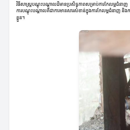
វិធីសាស្ត្របណ្តុះបណ្តាលដ៏មានប្រសិទ្ធភាពសម្រាប់ការកែលម្អជំនាញ
ការបណ្តុះបណ្តាលគឺជាការមានសារសំខាន់ក្នុងការកែលម្អជំនាញ និងកា
ខ្លួន។