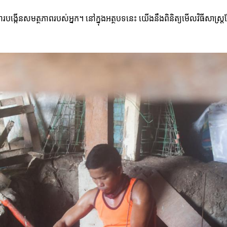
របង្កើនសមត្ថភាពរបស់អ្នក។ នៅក្នុងអត្ថបទនេះ យើងនឹងពិនិត្យមើលវិធីសាស្ត