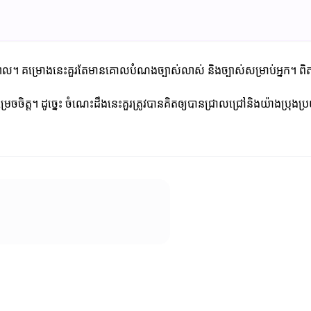
ណ្តាល។ គម្រោងនេះគួរតែមានគោលបំណងច្បាស់លាស់ និងច្បាស់សម្រាប់អ្នក។ 
ចចិត្ត។ ដូច្នេះ ចំណេះដឹងនេះគួរត្រូវបានគិតឲ្យបានជ្រាលជ្រៅនិងយ៉ាងប្រុងប្រយ