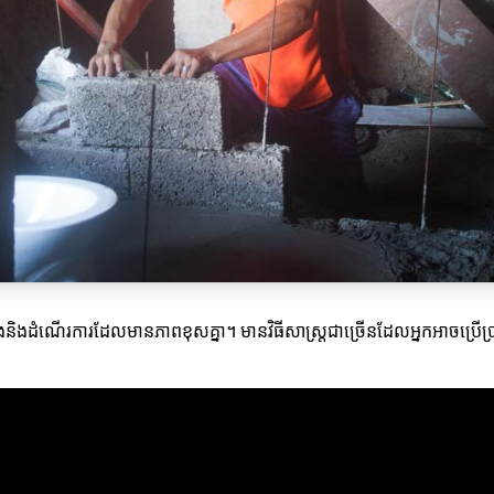
ណើរការដែលមានភាពខុសគ្នា។ មានវិធីសាស្ត្រ​ជាច្រើនដែលអ្នកអាចប្រើប្រាស