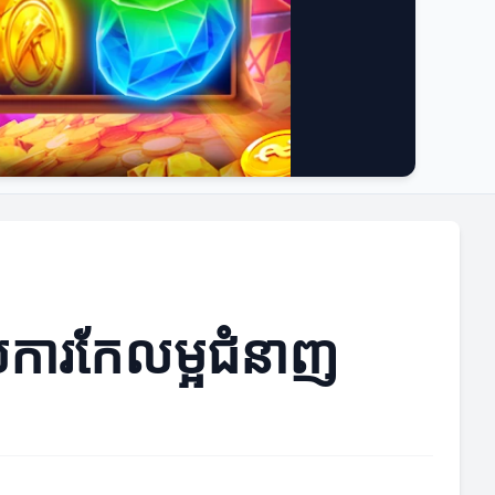
ាប់ការកែលម្អជំនាញ