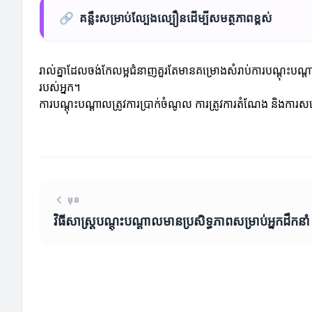
🔗
គន្លឹះសម្រាប់ល្បែងល្បឿនដើម្បីសមត្ថភាពខ្ពស់
រាល់គ្នាដែលចង់កែលម្អជំនាញគួរតែមានគម្រោងសំរាប់ការបណ្តុះប
របស់អ្នក។
ការបណ្តុះបណ្តាលត្រូវការប្រាក់ចំណូល ការត្រូវការតំណែង និងការសម្រេ
មុន
វិធីសាស្ត្របណ្តុះបណ្តាលមានប្រសិទ្ធភាពសម្រាប់អ្នកដឹកនាំ