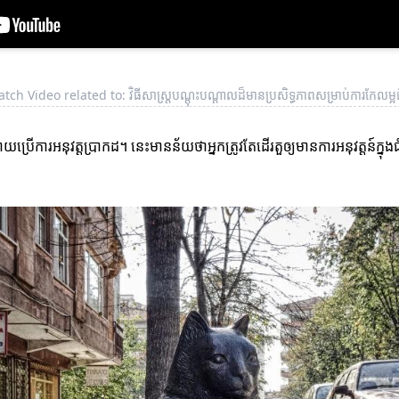
tch Video related to: វិធីសាស្ត្របណ្តុះបណ្តាលដ៏មានប្រសិទ្ធភាពសម្រាប់ការកែលម្
យប្រើការអនុវត្តប្រាកដ។ នេះមានន័យថាអ្នកត្រូវតែដើរតួឲ្យមានការអនុវត្តន៍ក្ន