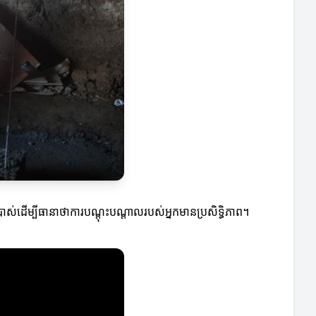
់ដើម្បីធានាថាការបណ្តុះបណ្តាលរបស់អ្នកមានប្រសិទ្ធិភាព។