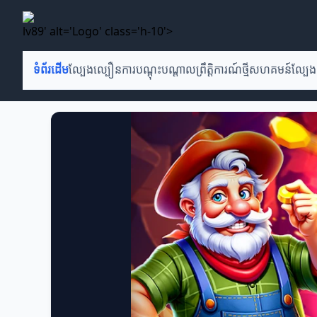
lv89' alt='Logo' class='h-10'>
ទំព័រដើម
ល្បែងល្បឿន
ការបណ្តុះបណ្តាល
ព្រឹត្តិការណ៍ថ្មី
សហគមន៍ល្បែង