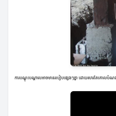
ការបណ្ដុះបណ្ដាលអាចមានរបៀបផ្សេងៗគ្នា ដោយសារតែគោលបំណងនិងដំ