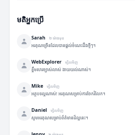
មតិអ្នកប្រើ
Sarah
២ ម៉ោងមុន
អរគុណច្រើនដែលបានផ្តល់ចំណេះដឹងថ្មីៗ។
WebExplorer
ម្សិលមិញ
ខ្លឹមសារច្បាស់លាស់ ងាយយល់ណាស់។
Mike
ម្សិលមិញ
អត្ថបទល្អណាស់! អរគុណសម្រាប់ការចែករំលែក។
Daniel
ម្សិលមិញ
សូមអរគុណសម្រាប់ព័ត៌មានដ៏ល្អនេះ។
Jenny
២ ម៉ោងមុន