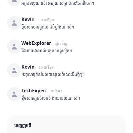
អត្ថបទល្អណាស់! អរគុណសម្រាប់ការចែករំលែក។
Kevin
១០ នាទីមុន
ខ្លឹមសារមានប្រយោជន៍ខ្លាំងណាស់។
WebExplorer
ម្សិលមិញ
នឹងតាមដានរាល់អត្ថបទបន្តទៀត។
Kevin
១០ នាទីមុន
អរគុណច្រើនដែលបានផ្តល់ចំណេះដឹងថ្មីៗ។
TechExpert
៣ ថ្ងៃមុន
ខ្លឹមសារច្បាស់លាស់ ងាយយល់ណាស់។
បញ្ចេញមតិ