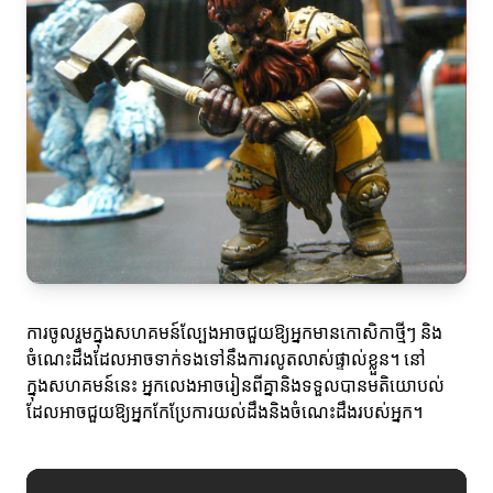
ការចូលរួមក្នុងសហគមន៍ល្បែងអាចជួយឱ្យអ្នកមានកោសិកាថ្មីៗ និង
ចំណេះដឹងដែលអាចទាក់ទងទៅនឹងការលូតលាស់ផ្ទាល់ខ្លួន។ នៅ
ក្នុងសហគមន៍នេះ អ្នកលេងអាចរៀនពីគ្នានិងទទួលបានមតិយោបល់
ដែលអាចជួយឱ្យអ្នកកែប្រែការយល់ដឹងនិងចំណេះដឹងរបស់អ្នក។