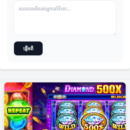
ផ្ញើមតិ