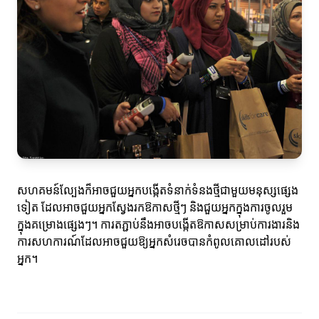
សហគមន៍ល្បែងក៏អាចជួយអ្នកបង្កើតទំនាក់ទំនងថ្មីជាមួយមនុស្សផ្សេង
ទៀត ដែលអាចជួយអ្នកស្វែងរកឱកាសថ្មីៗ និងជួយអ្នកក្នុងការចូលរួម
ក្នុងគម្រោងផ្សេងៗ។ ការតភ្ជាប់នឹងអាចបង្កើតឱកាសសម្រាប់ការងារនិង
ការសហការណ៍ដែលអាចជួយឱ្យអ្នកសំរេចបានកំពូលគោលដៅរបស់
អ្នក។