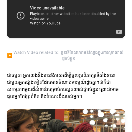
Watch Video related to: តួនាទីនៃសហគមន៍ល្បែងក្នុងការលូតលាស់
▶
ផ្ទាល់ខ្លួន
ជាធម្មតា អ្នកលេងនឹងមានឱកាសដើម្បីចូលរួមពិភាក្សាទីតាំងនានា
ជាមួយអ្នកផ្សេងទៀតដែលមានចំណាប់អារម្មណ៍ដូចគ្នា។ វាក៏ជា
សកម្មភាពមួយដ៏សំខាន់សម្រាប់ការលូតលាស់ផ្ទាល់ខ្លួន ព្រោះវាអាច
ជួយអ្នកកែប្រែគំនិត និងចំណេះដឹងរបស់អ្នក។