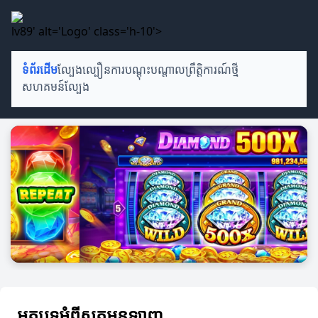
lv89' alt='Logo' class='h-10'>
ទំព័រដើម
ល្បែងល្បឿន
ការបណ្តុះបណ្តាល
ព្រឹត្តិការណ៍ថ្មី
សហគមន៍ល្បែង
អត្ថបទអំពីស្លុតអនឡាញ