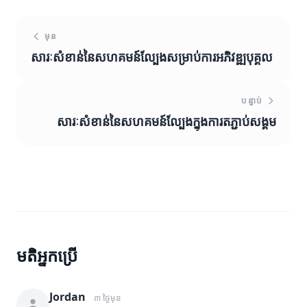
មុន
សារៈសំខាន់នៃសហគមន៍ល្បែងសម្រាប់ការអភិវឌ្ឍបុគ្គល
បន្ទាប់
សារៈសំខាន់នៃសហគមន៍ល្បែងក្នុងការតភ្ជាប់សង្គម
មតិអ្នកប្រើ
Jordan
៣ ថ្ងៃមុន