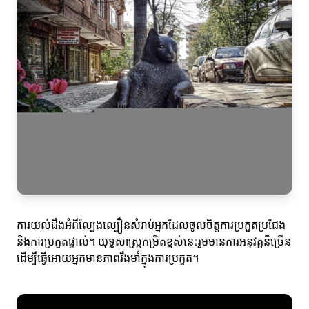
ការយល់ដឹងអំពីល្បែងល្បឿនសំរាប់អ្នកដែលចូលចិត្តការប្រកួតប្រជែង
និងការប្រកួតផ្ទាល់។ យុទ្ធសាស្ត្រកម្រិតខ្ពស់នេះរួមមានការអនុវត្តន៏ច្រើន
ដើម្បីធ្វើអោយអ្នកមានភាពរឹងមាំក្នុងការប្រកួត។