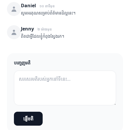
Daniel
១០ នាទីមុន
សូមអរគុណសម្រាប់ព័ត៌មានដ៏ល្អនេះ។
Jenny
២ ម៉ោងមុន
ពិតជាអ្វីដែលខ្ញុំកំពុងស្វែងរក។
បញ្ចេញមតិ
ផ្ញើមតិ