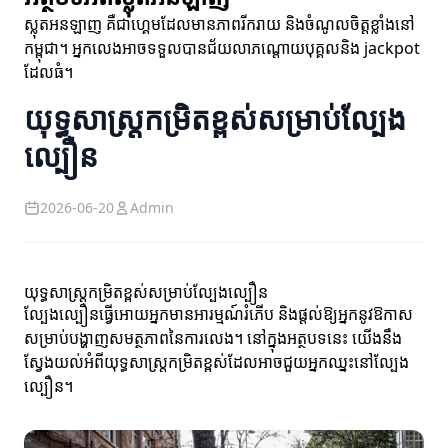
ស្លុតអនឡាញ គឺជាហ្គេមដែលមានភាពរីករាយ និងចំណូលចិត្តខ្លាំងនៅ
កម្ពុជា។ អ្នកលេងអាចទទួលបានជ័យលាភណ្តោយបុគ្គលនិង jackpot
ដែលធំ។
យុទ្ធសាស្ត្រកម្រិតខ្ពស់សម្រាប់ល្បែង
ល្បឿន
2026-06-20
Admin
យុទ្ធសាស្ត្រកម្រិតខ្ពស់សម្រាប់ល្បែងល្បឿន
ល្បែងល្បឿនធ្វើអោយអ្នកមានអារម្មណ៍រំភើប និងផ្តល់ឱ្យអ្នកនូវឱកាស
សម្រាប់បង្ហាញសមត្ថភាពនៃការលេង។ នៅក្នុងអត្ថបទនេះ យើងនឹង
ស្វែងយល់អំពីយុទ្ធសាស្ត្រកម្រិតខ្ពស់ដែលអាចជួយអ្នកឈ្នះនៅល្បែង
ល្បឿន។