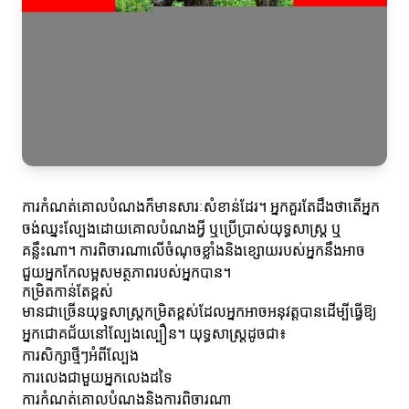
ការកំណត់គោលបំណងក៏មានសារៈសំខាន់ដែរ។ អ្នកគួរតែដឹងថាតើអ្នក
ចង់ឈ្នះល្បែងដោយគោលបំណងអ្វី ឬប្រើប្រាស់យុទ្ធសាស្ត្រ ឬ
គន្លឹះណា។ ការពិចារណាលើចំណុចខ្លាំងនិងខ្សោយរបស់អ្នកនឹងអាច
ជួយអ្នកកែលម្អ​សមត្ថភាពរបស់អ្នកបាន។
កម្រិតកាន់តែខ្ពស់
មានជាច្រើនយុទ្ធសាស្ត្រកម្រិតខ្ពស់ដែលអ្នកអាចអនុវត្តបានដើម្បីធ្វើឱ្យ
អ្នកជោគជ័យនៅល្បែងល្បឿន។ យុទ្ធសាស្ត្រដូចជា៖
ការសិក្សាថ្មីៗអំពីល្បែង
ការលេងជាមួយអ្នកលេងដទៃ
ការកំណត់គោលបំណងនិងការពិចារណា