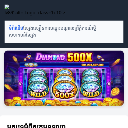
lv89' alt='Logo' class='h-10'>
ទំព័រដើម
ល្បែងល្បឿន
ការបណ្តុះបណ្តាល
ព្រឹត្តិការណ៍ថ្មី
សហគមន៍ល្បែង
អត្ថបទអំពីស្លុតអនឡាញ