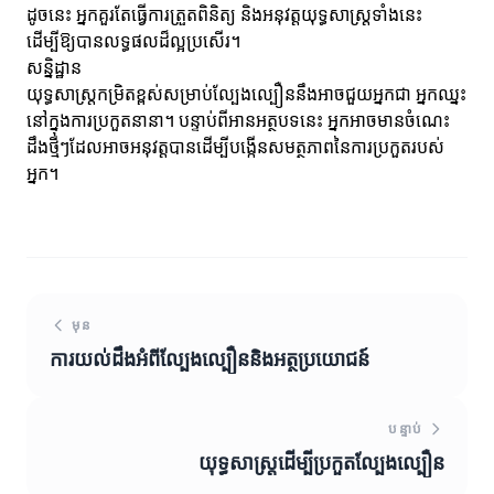
ដូចនេះ អ្នកគួរតែធ្វើការត្រួតពិនិត្យ និងអនុវត្តយុទ្ធសាស្ត្រទាំងនេះ
ដើម្បីឱ្យបានលទ្ធផលដ៏ល្អប្រសើរ។
សន្និដ្ឋាន
យុទ្ធសាស្ត្រកម្រិតខ្ពស់សម្រាប់ល្បែងល្បឿននឹងអាចជួយអ្នកជា អ្នកឈ្នះ
នៅក្នុងការប្រកួតនានា។ បន្ទាប់ពីអានអត្ថបទនេះ អ្នកអាចមានចំណេះ
ដឹងថ្មីៗដែលអាចអនុវត្តបានដើម្បីបង្កើនសមត្ថភាពនៃការប្រកួតរបស់
អ្នក។
មុន
ការយល់ដឹងអំពីល្បែងល្បឿននិងអត្ថប្រយោជន៍
បន្ទាប់
យុទ្ធសាស្ត្រដើម្បីប្រកួតល្បែងល្បឿន