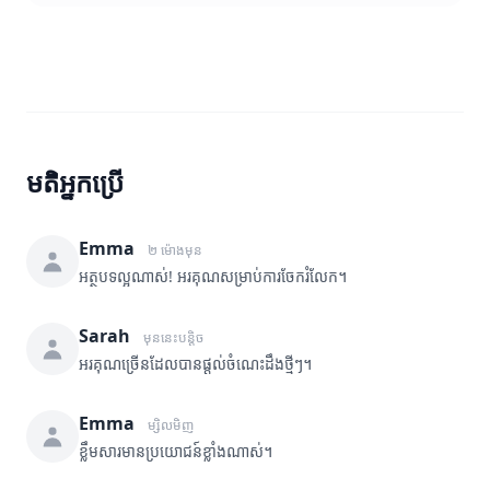
មតិអ្នកប្រើ
Emma
២ ម៉ោងមុន
អត្ថបទល្អណាស់! អរគុណសម្រាប់ការចែករំលែក។
Sarah
មុននេះបន្តិច
អរគុណច្រើនដែលបានផ្តល់ចំណេះដឹងថ្មីៗ។
Emma
ម្សិលមិញ
ខ្លឹមសារមានប្រយោជន៍ខ្លាំងណាស់។